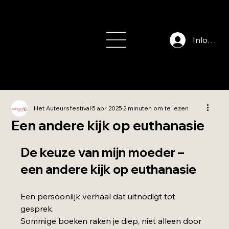
info@auteursfe
stival.nl
Inloggen
Het Auteursfestival
5 apr 2025
2 minuten om te lezen
Een andere kijk op euthanasie
Beoordeeld met NaN uit 5 sterren.
De keuze van mijn moeder – 
een andere kijk op euthanasie
Een persoonlijk verhaal dat uitnodigt tot 
gesprek.
Sommige boeken raken je diep, niet alleen door 