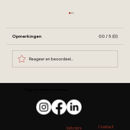
Opmerkingen
0.0 / 5 (0)
Reageer en beoordeel...
Iedere man wordt als een onschuldig
en liefdevol jongetje geboren
Volg het Auteursfestival
Contact
Auteurs