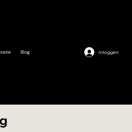
satie
Blog
Inloggen
info@au
ursfestiv
nl
ng