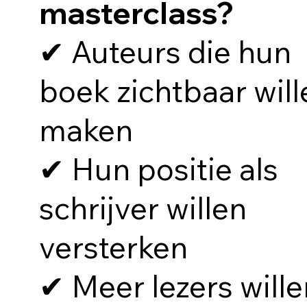
masterclass?
✔︎ Auteurs die hun
boek zichtbaar will
maken
✔︎ Hun positie als
schrijver willen
versterken
✔︎ Meer lezers will