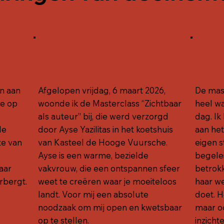
en aan
Afgelopen vrijdag, 6 maart 2026,
De mas
je op
woonde ik de Masterclass “Zichtbaar
heel wa
als auteur” bij, die werd verzorgd
dag. Ik
le
door Ayse Yazilitas in het koetshuis
aan het
te van
van Kasteel de Hooge Vuursche.
eigen s
Ayse is een warme, bezielde
begele
aar
vakvrouw, die een ontspannen sfeer
betrokk
rbergt.
weet te creëren waar je moeiteloos
haar we
landt. Voor mij een absolute
doet. H
noodzaak om mij open en kwetsbaar
maar o
op te stellen.
inzicht