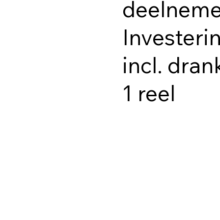
deelneme
Investeri
n
incl. dran
1 reel