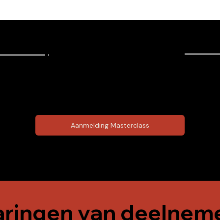
Inschrijven
Slechts 5 plekken per masterclass!
Aanmelding Masterclass
aringen van deelnem