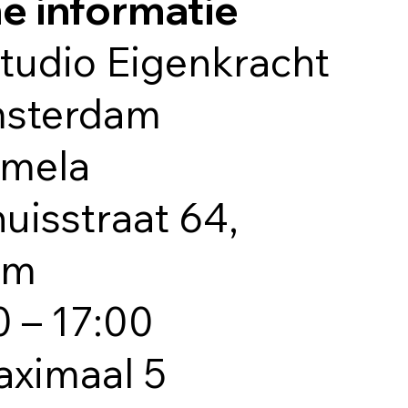
he informatie
Studio Eigenkracht
msterdam
omela
isstraat 64,
am
0 – 17:00
aximaal 5