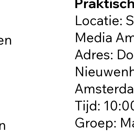
Praktisc
Locatie: 
Media A
en
Adres: D
Nieuwenhu
Amsterd
Tijd: 10:0
Groep: M
en