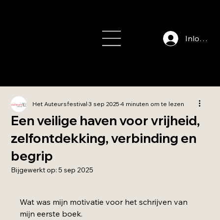
info@auteursfe
stival.nl
Inloggen
Het Auteursfestival
3 sep 2025
4 minuten om te lezen
Een veilige haven voor vrijheid,
zelfontdekking, verbinding en
begrip
Bijgewerkt op:
5 sep 2025
Beoordeeld met NaN uit 5 sterren.
Wat was mijn motivatie voor het schrijven van 
mijn eerste boek.