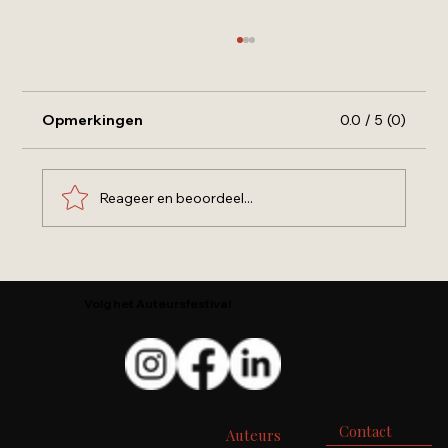
Opmerkingen
0.0 / 5 (0)
Reageer en beoordeel...
Waarom ik kinderboeken schrijf over
gevoel, hoop en verbinding
Volg het Auteursfestival
Contact
Auteurs