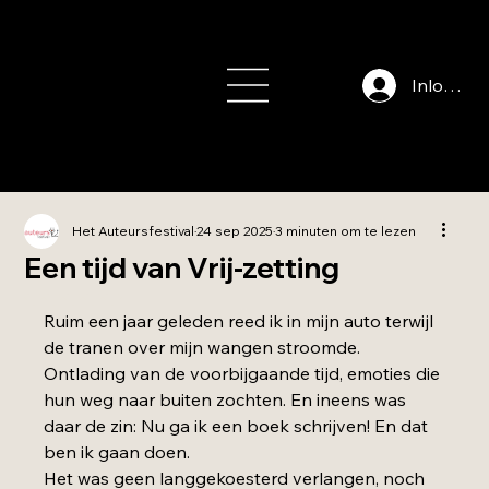
info@auteursfe
stival.nl
Inloggen
Het Auteursfestival
24 sep 2025
3 minuten om te lezen
Een tijd van Vrij-zetting
Beoordeeld met NaN uit 5 sterren.
Ruim een jaar geleden reed ik in mijn auto terwijl 
de tranen over mijn wangen stroomde. 
Ontlading van de voorbijgaande tijd, emoties die 
hun weg naar buiten zochten. En ineens was 
daar de zin: Nu ga ik een boek schrijven! En dat 
ben ik gaan doen.
Het was geen langgekoesterd verlangen, noch 