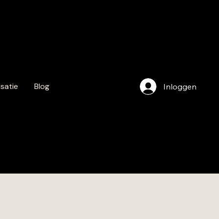
satie
Blog
Inloggen
info@au
ursfestiv
nl