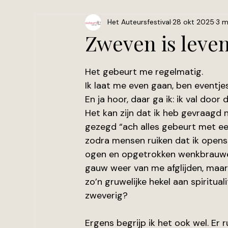
Het Auteursfestival
28 okt 2025
3 m
Zweven is leve
Beoordeeld met NaN uit 5 sterren.
Het gebeurt me regelmatig. 
Ik laat me even gaan, ben eventjes
En ja hoor, daar ga ik: ik val door
Het kan zijn dat ik heb gevraagd 
gezegd “ach alles gebeurt met ee
zodra mensen ruiken dat ik opensta
ogen en opgetrokken wenkbrauwen.
gauw weer van me afglijden,
maar
zo’n gruwelijke hekel aan spiritua
zweverig?
Ergens begrijp ik het ook wel. Er 