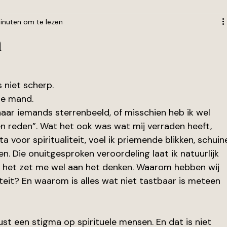
inuten om te lezen
n
 niet scherp. 
 de mand. 
naar iemands sterrenbeeld, of misschien heb ik wel 
n reden”. Wat het ook was wat mij verraden heeft, 
 voor spiritualiteit, voel ik priemende blikken, schuin
 Die onuitgesproken veroordeling laat ik natuurlijk 
 het zet me wel aan het denken. Waarom hebben wij 
liteit? En waarom is alles wat niet tastbaar is meteen 
rust een stigma op spirituele mensen. En dat is niet 