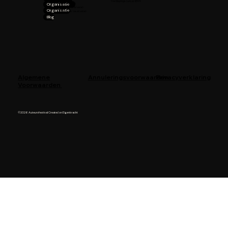
Verdiepingscursus €599
Bezoekersinfo
Organisatie
Lezingen reserveren
Organisatie
Workshops reserveren
Blog
Privacyverklaring
Algemene
Annuleringsvoorwaarden
Voorwaarden
©2026 Auteursfestival Created on Eigenkracht