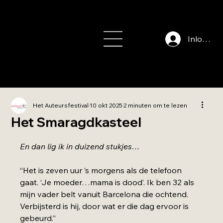
info@auteursfe
stival.nl
Inloggen
Het Auteursfestival
10 okt 2025
2 minuten om te lezen
Het Smaragdkasteel
Beoordeeld met NaN uit 5 sterren.
En dan lig ik in duizend stukjes…
“Het is zeven uur ’s morgens als de telefoon 
gaat. ‘Je moeder…mama is dood’. Ik ben 32 als 
mijn vader belt vanuit Barcelona die ochtend. 
Verbijsterd is hij, door wat er die dag ervoor is 
gebeurd.”