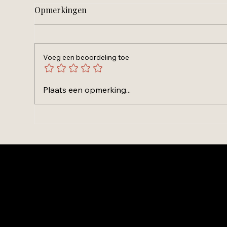
Opmerkingen
Voeg een beoordeling toe
Iedere man wordt als een
Waa
Plaats een opmerking...
onschuldig en liefdevol
sch
jongetje geboren
ver
Volg