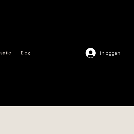
satie
Blog
Inloggen
info@au
ursfestiv
nl