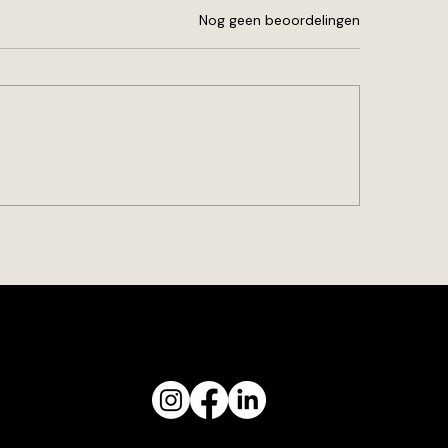
Beoordeeld met 0 uit 5 sterren.
Nog geen beoordelingen
Gewoon doen.
rom ik kinderboeken
rijf over gevoel, hoop en
binding
 het Auteursfestival