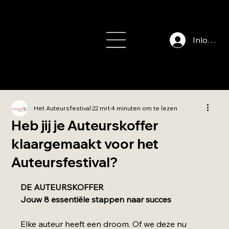
info@auteursfe
stival.nl
Inloggen
Het Auteursfestival
22 mrt
4 minuten om te lezen
Heb jij je Auteurskoffer
klaargemaakt voor het
Auteursfestival?
Beoordeeld met NaN uit 5 sterren.
DE AUTEURSKOFFER
Jouw 8 essentiële stappen naar succes
Elke auteur heeft een droom. Of we deze nu 