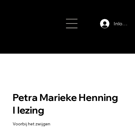
Inloggen
info@auteursfe
stival.nl
Petra Marieke Henning
I lezing
Voorbij het zwijgen