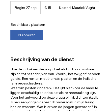
15
euro
Begint 27 sep
B
€ 15
Kasteel Maurick Vught
e
g
i
Beschikbare plaatsen
n
t
Nu boeken
2
7
s
e
p
Beschrijving van de dienst
Hoe de indrukken die je opdoet als kind onuitwisbaar
zijn en tot het schrijven van ‘Voorbij het zwijgen’ hebben
geleid. Een roman met thema’s: pesten en de Indische
familiegeschiedenis.
Waarom pesten kinderen? Het lijkt niet voor de hand te
liggen onschuldig en onbelast als ze meestal nog zijn.
Voor het antwoord op deze vraag blijf ik dichtbij: ikzelf.
Ik heb een jongen gepest. Ik onderzoek in mijn lezing
hoe en waarom. Wat is er van de jongen geworden? In