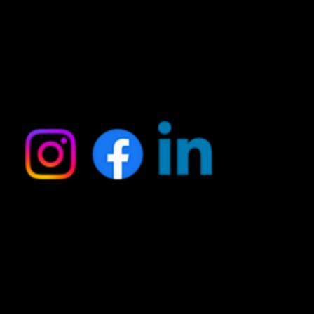
Social
Contact
Domela Nieuwenhuisstraat 64,
1069 SR Amsterdam
info@auteursfestival.nl
KVK 56953917
Telefoon +31 685 45 38 54