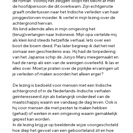
de roman ‘Voorbij het zwijgen’ loopt het slecht af met
de hoofdpersoon die dit overkwam. Zijn echtgenote
graaft ondertussen naar het Indische verleden van haar
jonggestorven moeder. Ik vertel in mijn lezing over de
achtergrond hiervan.
Als kind ademde alles in mijn omgeving het
(terug)verlangen naar Indonesië. Mijn opa vertelde mij
als klein kind steeds hetzelfde verhaal. Iets over een
boot die boem deed. Pas later begreep ik dat het niet
zomaar een geschiedenis was. Hij had de torpedering
van het Japanse schip de Junyo Maru meegemaakt en
had de ramp als een van de weinigen overleefd. Ik las er
alles over. Moet je praten over de pijnlijke ervaringen uit
je verleden of maken woorden het alleen erger?
De lezing is bedoeld voor mensen met een Indische
achtergrond of in de Nederlands-Indische verhalen
geïnteresseerd zijn als belangrijk onderdeel van de
maatschappij waarin we vandaag de dag leven. Ook is
hij voor mensen die met pesten te maken hebben
(gehad) of werken in een omgeving waarin gemakkelijk
gepest kan worden.
In de lezing krijg je op beeldende wijze voorgeschoteld
hoe diep het gevoel van een geboorteland zit en hoe