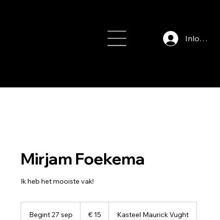
Inloggen
info@auteursfe
stival.nl
Mirjam Foekema
Ik heb het mooiste vak!
15
euro
Begint 27 sep
B
€ 15
Kasteel Maurick Vught