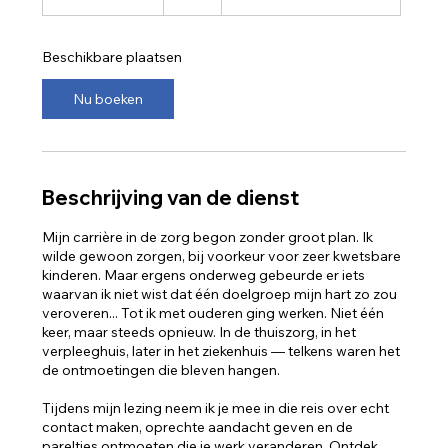
e
g
i
Beschikbare plaatsen
n
t
Nu boeken
2
7
s
e
p
Beschrijving van de dienst
Mijn carrière in de zorg begon zonder groot plan. Ik
wilde gewoon zorgen, bij voorkeur voor zeer kwetsbare
kinderen. Maar ergens onderweg gebeurde er iets
waarvan ik niet wist dat één doelgroep mijn hart zo zou
veroveren... Tot ik met ouderen ging werken. Niet één
keer, maar steeds opnieuw. In de thuiszorg, in het
verpleeghuis, later in het ziekenhuis — telkens waren het
de ontmoetingen die bleven hangen.
Tijdens mijn lezing neem ik je mee in die reis over echt
contact maken, oprechte aandacht geven en de
pareltjes ontmoeten die je werk veranderen. Ontdek