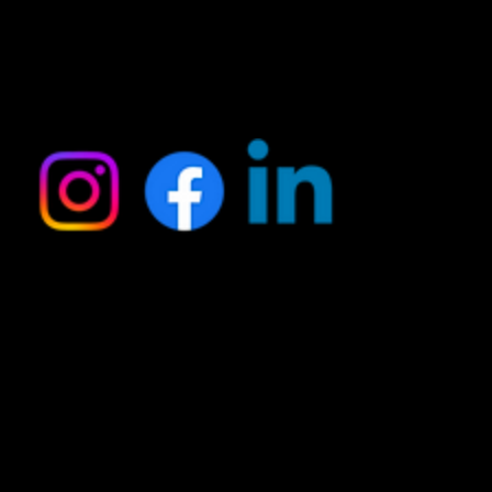
Social
Contact
Domela Nieuwenhuisstraat 64,
1069 SR Amsterdam
info@auteursfestival.nl
KVK 56953917
Telefoon +31 685 45 38 54