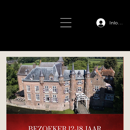
info@auteursfe
stival.nl
Inloggen