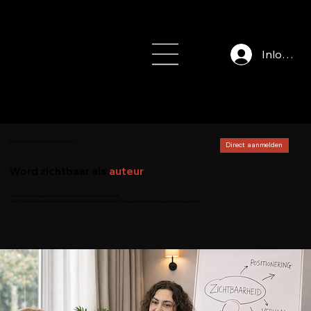
Inloggen
info@auteursfe
stival.nl
EigenKracht Media · Studio Amsterdam
Direct aanmelden
Word zichtbaar als
auteur
Je hebt een boek geschreven. Nu is het tijd dat de wereld het weet.
Leer in één dag de basis van social media, positionering en video of ga dieper met de tweedaagse verdiepingscursus.