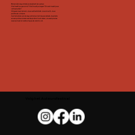
Binnen één dag ontdek je wie jij bent als auteur.
Wat heeft jou gevormd? Wat houdt jou tegen? En wat maakt jouw
verhaal uniek?
Wij gaan naar de kern. Jouw authenticiteit. Jouw kracht. Jouw
positie als schrijver.
Aan het einde van de dag vertrek je met nieuwe details, inspiratie
en een professionele reel die je direct kunt delen. Je weet precies
waar je staat en welke stap je als eerste zet.
Volg het Auteursfestival