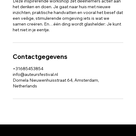
Deze inspirerende workshop zet deelnemers actief aan
het denken en doen. Je gaat naar huis met nieuwe
inzichten, praktische handvatten en vooral het besef dat
een veilige, stimulerende omgeving iets is wat we
samen creëren. En…één ding wordt glashelder: Je kunt
Contactgegevens
+31685453854
info@auteursfestival.nl
Domela Nieuwenhuisstraat 64, Amsterdam,
Netherlands