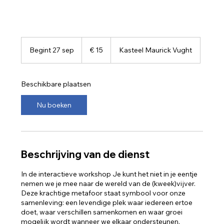
15
euro
Begint 27 sep
B
€ 15
Kasteel Maurick Vught
e
g
i
Beschikbare plaatsen
n
t
Nu boeken
2
7
s
e
p
Beschrijving van de dienst
In de interactieve workshop Je kunt het niet in je eentje
nemen we je mee naar de wereld van de (kweek)vijver.
Deze krachtige metafoor staat symbool voor onze
samenleving: een levendige plek waar iedereen ertoe
doet, waar verschillen samenkomen en waar groei
mogelijk wordt wanneer we elkaar ondersteunen.